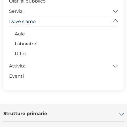
Orari al pubblico
Servizi
Dove siamo
Modulistica
Calendario
Aule
Riconoscimento idoneità
Laboratori
Uffici
Attività
Eventi
Autoapprendimento
Campus in lingua
Cineforum
Eventi
Strutture primarie