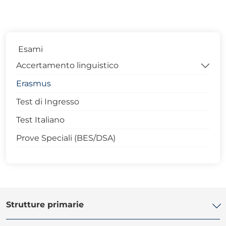
Esami
Accertamento linguistico
Erasmus
Accertamento Linguistico 2025
Test di Ingresso
Esiti esami
Test Italiano
Prove Speciali (BES/DSA)
Strutture primarie