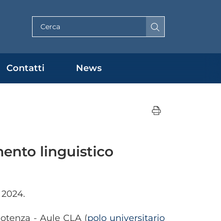
Cerca per testo
Contatti
News
ento linguistico
 2024.
Potenza - Aule CLA (
polo universitario