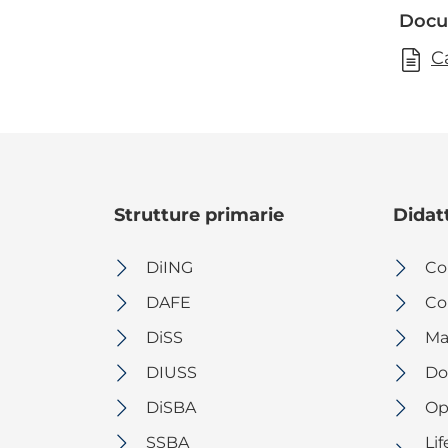
Docu
C
Strutture primarie
Didat
DiING
Co
DAFE
Cor
DiSS
Ma
DIUSS
Dot
DiSBA
Op
SSBA
Li