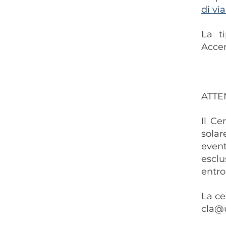
di vi
La t
Accer
ATTE
Il Ce
solar
even
esclu
entro
La ce
cla@u