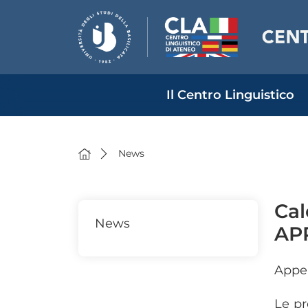
Il Centro Linguistico
News
Cal
News
AP
Appel
Le pr