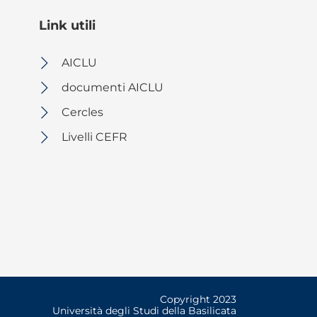
Link utili
AICLU
documenti AICLU
Cercles
Livelli CEFR
Copyright 2023
Università degli Studi della Basilicata