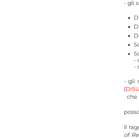
- gli
D
D
D
S
S
-
-
- gli
(
DiS
che d
posso
Il ra
of R