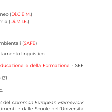
neo (
Di.C.E.M.
)
mia (
Di.M.I.E.
)
mbientali (
SAFE
)
rtamento linguistico
’Educazione e della Formazione
- SEF
e B1
o.
B2 del
Common European Framework
timenti e dalle Scuole dell’Università