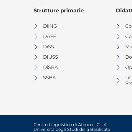
Strutture primarie
Didat
DiING
Co
DAFE
Cor
DiSS
Ma
DIUSS
Dot
DiSBA
Op
SSBA
Li
Pr
Centro Linguistico di Ateneo - C.L.A.
Università degli Studi della Basilicata