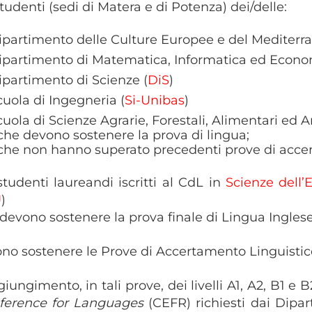
 studenti (sedi di Matera e di Potenza) dei/delle:
ipartimento delle Culture Europee e del Mediterra
ipartimento di Matematica, Informatica ed Econo
ipartimento di Scienze (
DiS
)
cuola di Ingegneria (
Si-Unibas
)
cuola di Scienze Agrarie, Forestali, Alimentari ed A
 che devono sostenere la prova di lingua;
 che non hanno superato precedenti prove di acce
 studenti laureandi iscritti al CdL in
Scienze dell
U
)
evono sostenere la prova finale di Lingua Ingles
no sostenere le Prove di Accertamento Linguistic
ggiungimento, in tali prove, dei livelli A1, A2, B1 e 
eference for Languages
(CEFR) richiesti dai Dipar