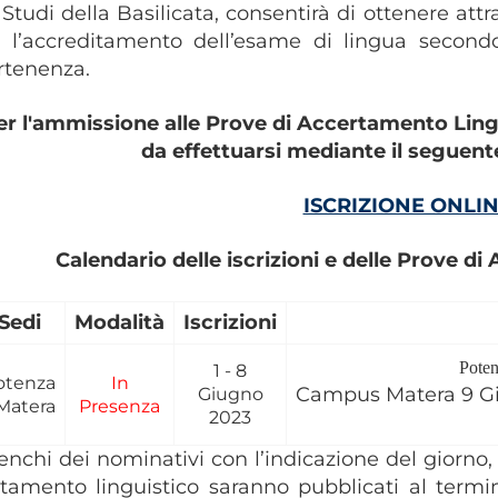
 Studi della Basilicata, consentirà di ottenere att
 l’accreditamento dell’esame di lingua secondo
rtenenza.
er l'ammissione alle Prove di Accertamento Lingui
da effettuarsi mediante il seguen
ISCRIZIONE ONLI
Calendario delle iscrizioni e delle Prove d
Sedi
Modalità
Iscrizioni
Pote
1 - 8
otenza
In
Campus Matera 9 G
Giugno
 Matera
Presenza
2023
lenchi dei nominativi con l’indicazione del giorno, 
tamento linguistico saranno pubblicati al termine