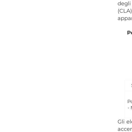
degli
(CLA)
appa
P
P
-
Gli e
accer