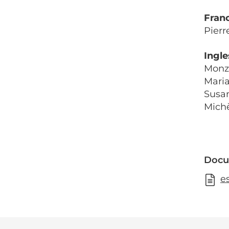
Fran
Pierr
Ingle
Monz
Mari
Susa
Michè
Docu
e