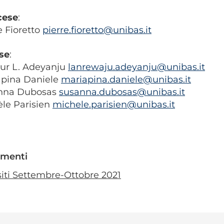
cese
:
e Fioretto
pierre.fioretto@unibas.it
se
:
ur L. Adeyanju
lanrewaju.adeyanju@unibas.it
apina Daniele
mariapina.daniele@unibas.it
nna Dubosas
susanna.dubosas@unibas.it
le Parisien
michele.parisien@unibas.it
menti
siti Settembre-Ottobre 2021