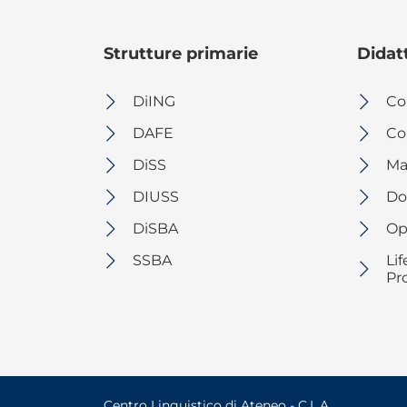
Strutture primarie
Didat
DiING
Co
DAFE
Cor
DiSS
Ma
DIUSS
Dot
DiSBA
Op
SSBA
Li
Pr
Centro Linguistico di Ateneo - C.L.A.